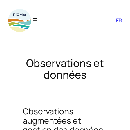
Aller
au
contenu
FR
Observations et
données
Observations
augmentées et
gestion des données