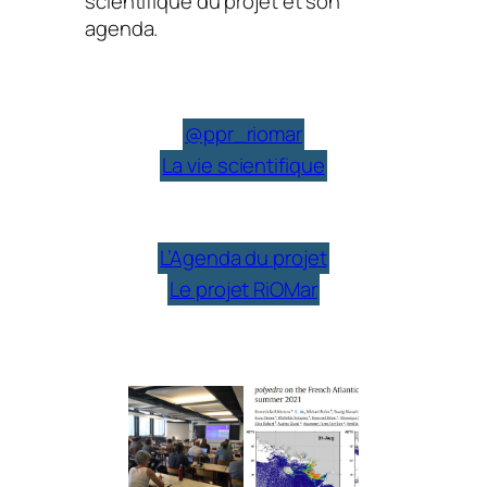
scientifique du projet et son
agenda.
@ppr_riomar
La vie scientifique
L’Agenda du projet
Le projet RiOMar