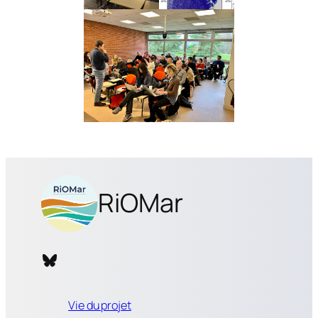
RiOMar
Bluesky RiOMar
Vie du projet